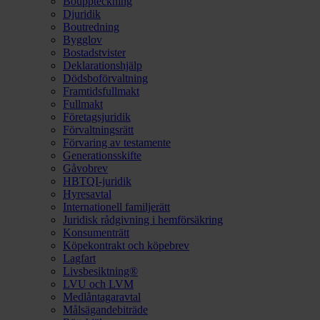
Bouppteckning
Djuridik
Boutredning
Bygglov
Bostadstvister
Deklarationshjälp
Dödsboförvaltning
Framtidsfullmakt
Fullmakt
Företagsjuridik
Förvaltningsrätt
Förvaring av testamente
Generationsskifte
Gåvobrev
HBTQI-juridik
Hyresavtal
Internationell familjerätt
Juridisk rådgivning i hemförsäkring
Konsumenträtt
Köpekontrakt och köpebrev
Lagfart
Livsbesiktning®
LVU och LVM
Medlåntagaravtal
Målsägandebiträde