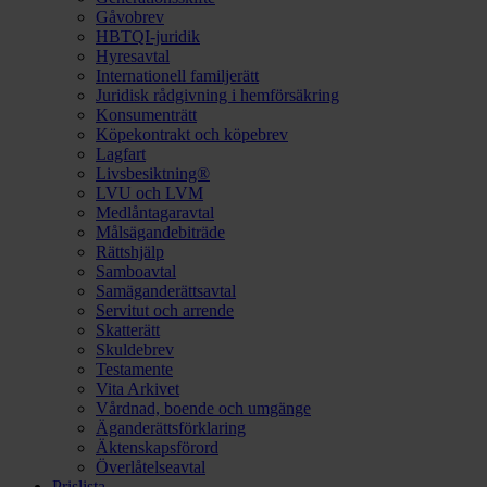
Gåvobrev
HBTQI-juridik
Hyresavtal
Internationell familjerätt
Juridisk rådgivning i hemförsäkring
Konsumenträtt
Köpekontrakt och köpebrev
Lagfart
Livsbesiktning®
LVU och LVM
Medlåntagaravtal
Målsägandebiträde
Rättshjälp
Samboavtal
Samäganderättsavtal
Servitut och arrende
Skatterätt
Skuldebrev
Testamente
Vita Arkivet
Vårdnad, boende och umgänge
Äganderättsförklaring
Äktenskapsförord
Överlåtelseavtal
Prislista