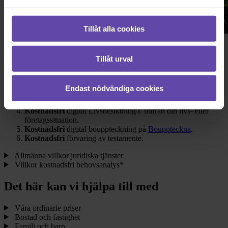
Tillåt alla cookies
Ditt ordinarie erbjudande
Tillåt urval
30 % rabatt
på
digitala tjänster
.
15 % rabatt
vid möte med jurist upp till max 5 000 kr i
Endast nödvändiga cookies
rabatt.
Kostnadsfri
behovsanalys med jurist.*
Kostnadsfri
digital Livsbesiktning® utifrån din livs- eller
företagssituation.
Kostnadsfri
digital bouppteckning på
Bouppteckna
.
Kostnadsfri
förvaring av testamente.
Allmänna villkor juridiska tjänster
Villkor kostnadsfri behovsanalys*
Det här kan vi hjälpa till med
Våra ordinarie priser
Bostad och fastighet
Familj och barn