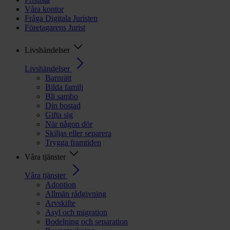
Våra kontor
Fråga Digitala Juristen
Företagarens Jurist
Livshändelser
Livshändelser
Barnrätt
Bilda familj
Bli sambo
Din bostad
Gifta sig
När någon dör
Skiljas eller separera
Trygga framtiden
Våra tjänster
Våra tjänster
Adoption
Allmän rådgivning
Arvskifte
Asyl och migration
Bodelning och separation