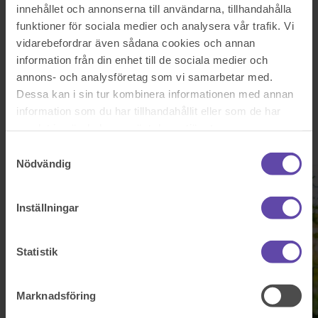
Logga ut
Stanna kvar
innehållet och annonserna till användarna, tillhandahålla
Sparbankerna
funktioner för sociala medier och analysera vår trafik. Vi
vidarebefordrar även sådana cookies och annan
Välkommen till Familjens
information från din enhet till de sociala medier och
annons- och analysföretag som vi samarbetar med.
Jurist
Dessa kan i sin tur kombinera informationen med annan
information som du har tillhandahållit eller som de har
Familjens Jurist och Sparbankerna har ett nära samarbete där du som
samlat in när du har använt deras tjänster.
premiumkund hos Sparbankerna kan få hjälp med juridiska frågor
till ett förmånligt pris.
Samtyckesval
Nödvändig
Inställningar
Statistik
Marknadsföring