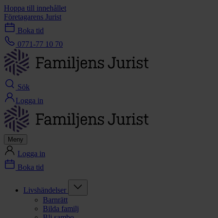
Hoppa till innehållet
Företagarens Jurist
Boka tid
0771-77 10 70
Sök
Logga in
Meny
Logga in
Boka tid
Livshändelser
Barnrätt
Bilda familj
Bli sambo