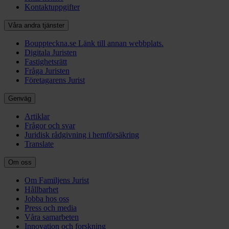
Kontaktuppgifter
Våra andra tjänster
Bouppteckna.se
Länk till annan webbplats.
Digitala Juristen
Fastighetsrätt
Fråga Juristen
Företagarens Jurist
Genväg
Artiklar
Frågor och svar
Juridisk rådgivning i hemförsäkring
Translate
Om oss
Om Familjens Jurist
Hållbarhet
Jobba hos oss
Press och media
Våra samarbeten
Innovation och forskning