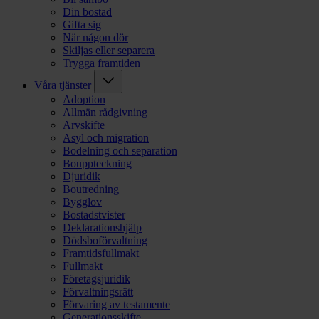
Din bostad
Gifta sig
När någon dör
Skiljas eller separera
Trygga framtiden
Våra tjänster
Adoption
Allmän rådgivning
Arvskifte
Asyl och migration
Bodelning och separation
Bouppteckning
Djuridik
Boutredning
Bygglov
Bostadstvister
Deklarationshjälp
Dödsboförvaltning
Framtidsfullmakt
Fullmakt
Företagsjuridik
Förvaltningsrätt
Förvaring av testamente
Generationsskifte