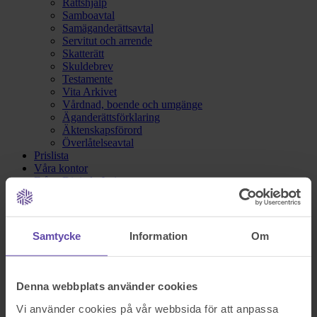
Rättshjälp
Samboavtal
Samäganderättsavtal
Servitut och arrende
Skatterätt
Skuldebrev
Testamente
Vita Arkivet
Vårdnad, boende och umgänge
Äganderättsförklaring
Äktenskapsförord
Överlåtelseavtal
Prislista
Våra kontor
Fråga Digitala Juristen
Nu blev det något fel!
Samtycke
Information
Om
Testa igen och om det fortfarande inte fungerar kontakta oss på
support@familjensjurist.se.
Denna webbplats använder cookies
Stäng
Vi använder cookies på vår webbsida för att anpassa