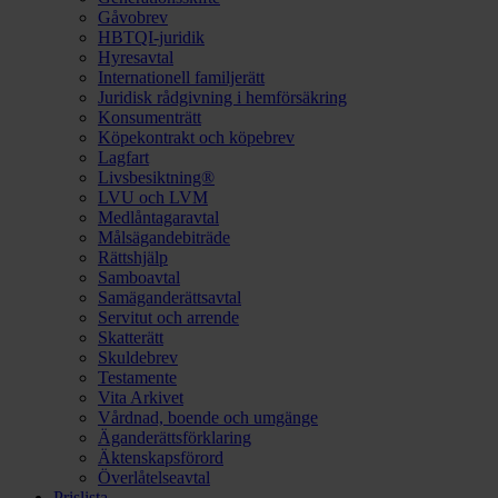
Gåvobrev
HBTQI-juridik
Hyresavtal
Internationell familjerätt
Juridisk rådgivning i hemförsäkring
Konsumenträtt
Köpekontrakt och köpebrev
Lagfart
Livsbesiktning®
LVU och LVM
Medlåntagaravtal
Målsägandebiträde
Rättshjälp
Samboavtal
Samäganderättsavtal
Servitut och arrende
Skatterätt
Skuldebrev
Testamente
Vita Arkivet
Vårdnad, boende och umgänge
Äganderättsförklaring
Äktenskapsförord
Överlåtelseavtal
Prislista