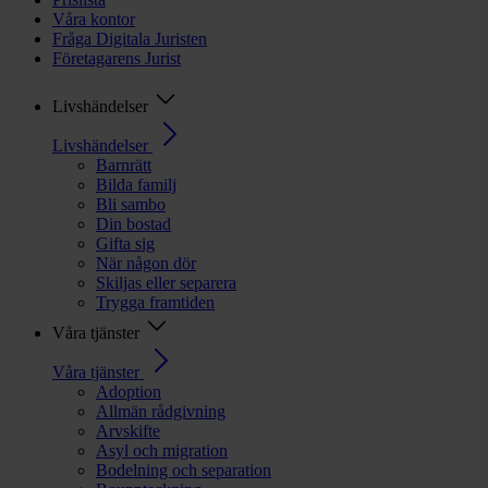
Våra kontor
Fråga Digitala Juristen
Företagarens Jurist
Livshändelser
Livshändelser
Barnrätt
Bilda familj
Bli sambo
Din bostad
Gifta sig
När någon dör
Skiljas eller separera
Trygga framtiden
Våra tjänster
Våra tjänster
Adoption
Allmän rådgivning
Arvskifte
Asyl och migration
Bodelning och separation