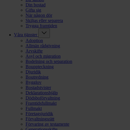
Din bostad
Gifta sig
När någon dör
Skiljas eller separera
Trygga framtiden
Våra tjänster
Adoption
Allmän rådgivning
Arvskifte
Asyl och migration
Bodelning och separation
Bouppteckning
Djuridik
Boutredning
Bygglov
Bostadstvister
Deklarationshjälp
Dödsboförvaltning
Framtidsfullmakt
Fullmakt
Företagsjuridik
Förvaltningsrätt
Förvaring av testamente
Generationsskifte