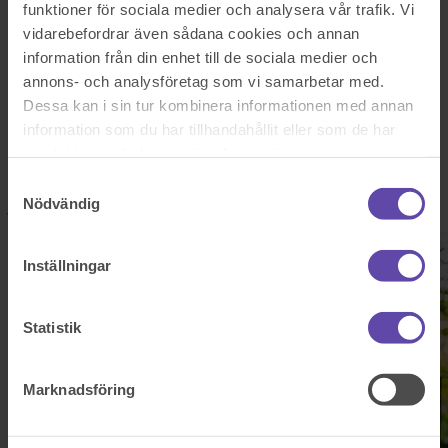
Logga ut
Stanna kvar
funktioner för sociala medier och analysera vår trafik. Vi
vidarebefordrar även sådana cookies och annan
Sparbanken Bergslagen
information från din enhet till de sociala medier och
Välkommen till Familjens
annons- och analysföretag som vi samarbetar med.
Dessa kan i sin tur kombinera informationen med annan
Jurist
information som du har tillhandahållit eller som de har
samlat in när du har använt deras tjänster.
Familjens Jurist och Sparbanken Bergslagen har ett nära samarbete
Samtyckesval
där du som privatkund hos Sparbanken Bergslagen kan få hjälp med
Nödvändig
juridiska frågor till ett förmånligt pris.
Inställningar
Statistik
Marknadsföring