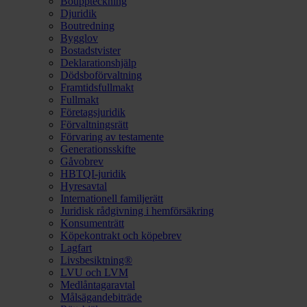
Bouppteckning
Djuridik
Boutredning
Bygglov
Bostadstvister
Deklarationshjälp
Dödsboförvaltning
Framtidsfullmakt
Fullmakt
Företagsjuridik
Förvaltningsrätt
Förvaring av testamente
Generationsskifte
Gåvobrev
HBTQI-juridik
Hyresavtal
Internationell familjerätt
Juridisk rådgivning i hemförsäkring
Konsumenträtt
Köpekontrakt och köpebrev
Lagfart
Livsbesiktning®
LVU och LVM
Medlåntagaravtal
Målsägandebiträde