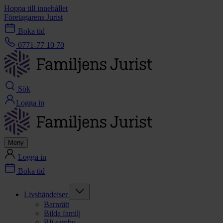
Hoppa till innehållet
Företagarens Jurist
Boka tid
0771-77 10 70
Sök
Logga in
Meny
Logga in
Boka tid
Livshändelser
Barnrätt
Bilda familj
Bli sambo