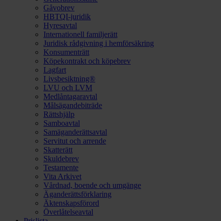
Gåvobrev
HBTQI-juridik
Hyresavtal
Internationell familjerätt
Juridisk rådgivning i hemförsäkring
Konsumenträtt
Köpekontrakt och köpebrev
Lagfart
Livsbesiktning®
LVU och LVM
Medlåntagaravtal
Målsägandebiträde
Rättshjälp
Samboavtal
Samäganderättsavtal
Servitut och arrende
Skatterätt
Skuldebrev
Testamente
Vita Arkivet
Vårdnad, boende och umgänge
Äganderättsförklaring
Äktenskapsförord
Överlåtelseavtal
Prislista