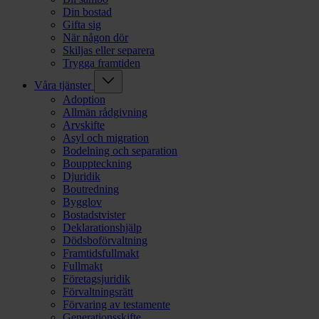
Din bostad
Gifta sig
När någon dör
Skiljas eller separera
Trygga framtiden
Våra tjänster
Adoption
Allmän rådgivning
Arvskifte
Asyl och migration
Bodelning och separation
Bouppteckning
Djuridik
Boutredning
Bygglov
Bostadstvister
Deklarationshjälp
Dödsboförvaltning
Framtidsfullmakt
Fullmakt
Företagsjuridik
Förvaltningsrätt
Förvaring av testamente
Generationsskifte