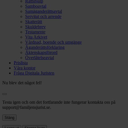
Rättshjälp
Samboavtal
Samäganderättsavtal
Servitut och arrende
Skatterätt
Skuldebrev
Testamente
Vita Arkivet
Vårdnad, boende och umgänge
Äganderättsförklaring
Äktenskapsförord
Överlåtelseavtal
Prislista
Våra kontor
Fråga Digitala Juristen
Nu blev det något fel!
Testa igen och om det fortfarande inte fungerar kontakta oss på
support@familjensjurist.se.
Stäng