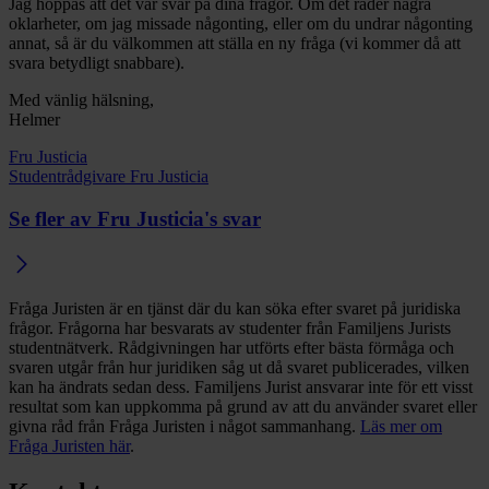
Jag hoppas att det var svar på dina frågor. Om det råder några
oklarheter, om jag missade någonting, eller om du undrar någonting
annat, så är du välkommen att ställa en ny fråga (vi kommer då att
svara betydligt snabbare).
Med vänlig hälsning,
Helmer
Fru Justicia
Studentrådgivare Fru Justicia
Se fler av Fru Justicia's svar
Fråga Juristen är en tjänst där du kan söka efter svaret på juridiska
frågor. Frågorna har besvarats av studenter från Familjens Jurists
studentnätverk. Rådgivningen har utförts efter bästa förmåga och
svaren utgår från hur juridiken såg ut då svaret publicerades, vilken
kan ha ändrats sedan dess. Familjens Jurist ansvarar inte för ett visst
resultat som kan uppkomma på grund av att du använder svaret eller
givna råd från Fråga Juristen i något sammanhang.
Läs mer om
Fråga Juristen här
.