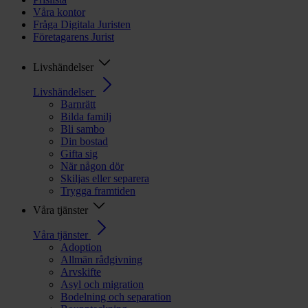
Våra kontor
Fråga Digitala Juristen
Företagarens Jurist
Livshändelser
Livshändelser
Barnrätt
Bilda familj
Bli sambo
Din bostad
Gifta sig
När någon dör
Skiljas eller separera
Trygga framtiden
Våra tjänster
Våra tjänster
Adoption
Allmän rådgivning
Arvskifte
Asyl och migration
Bodelning och separation