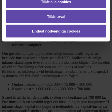
kommer en redogörelse för vad som gäller.
Tillåt alla cookies
Beräkning av skatt vid fastighetsförsäljning
Tillåt urval
Regler om skatt vid fastighetsförsäljning finns i
inkomstskattelagen
.
Formeln ser ut som följer:
Endast nödvändiga cookies
Kapitalvinst = försäljningspris - försäljningskostnader -
omkostnadsbelopp
Omkostnadsbelopp = anskaffningsutgifter +
förbättringsutgifter
Om gåvohandlingar upprättades enligt konstens alla regler så
betalade inte syskonen någon skatt år 1999. Istället tar de enligt
inkomstskattelagen över sina föräldrars skatteskyldighet. Det innebär
att vid en försäljning (eller som nu, ett utköp) så används
föräldrarnas inköpspris vid beräkningen av skatt (eller utköpspris). I
syskonens fall blir alltså beräkningen som följer:
Omkostnadsbelopp = 225 000 + 75 000 = 300 000
Kapitalvinst = 1 000 000 - 0 - 300 000 = 700 000
Svaret är att du har delvis rätt, skatten ska beräknas på 700 000 kr.
Det finns dock en särskild regel vid försäljning av just fastigheter: "I
inkomstslaget kapital ska tjugotvå trettiondelar av kapitalvinsten på
en privatbostadsfastighet [...] tas upp." I dagligt tal säger man därför