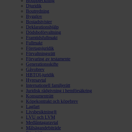
Bouppteckning
Djuridik
Boutredning
Bygglov
Bostadstvister
Deklarationshjälp
Dödsboförvaltning
Framtidsfullmakt
Fullmakt
Företagsjuridik
Förvaltningsrätt
Förvaring av testamente
Generationsskifte
Gåvobrev
HBTQI-juridik
Hyresavtal
Internationell familjerätt
Juridisk rådgivning i hemförsäkring
Konsumenträtt
Köpekontrakt och köpebrev
Lagfart
Livsbesiktning®
LVU och LVM
Medlåntagaravtal
Målsägandebiträde