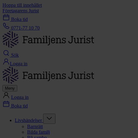
Hoppa till innehållet
Företagarens Jurist
Boka tid
0771-77 10 70
Sök
Logga in
Meny
Logga in
Boka tid
Livshändelser
Barnrätt
Bilda familj
Bli sambo