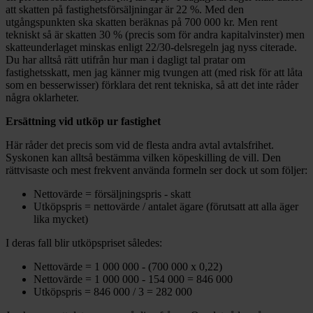
att skatten på fastighetsförsäljningar är 22 %. Med den
utgångspunkten ska skatten beräknas på 700 000 kr. Men rent
tekniskt så är skatten 30 % (precis som för andra kapitalvinster) men
skatteunderlaget minskas enligt 22/30-delsregeln jag nyss citerade.
Du har alltså rätt utifrån hur man i dagligt tal pratar om
fastighetsskatt, men jag känner mig tvungen att (med risk för att låta
som en besserwisser) förklara det rent tekniska, så att det inte råder
några oklarheter.
Ersättning vid utköp ur fastighet
Här råder det precis som vid de flesta andra avtal avtalsfrihet.
Syskonen kan alltså bestämma vilken köpeskilling de vill. Den
rättvisaste och mest frekvent använda formeln ser dock ut som följer:
Nettovärde = försäljningspris - skatt
Utköpspris = nettovärde / antalet ägare (förutsatt att alla äger
lika mycket)
I deras fall blir utköpspriset således:
Nettovärde = 1 000 000 - (700 000 x 0,22)
Nettovärde = 1 000 000 - 154 000 = 846 000
Utköpspris = 846 000 / 3 = 282 000