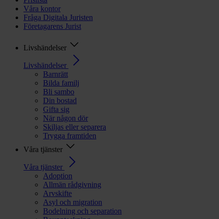
Våra kontor
Fråga Digitala Juristen
Företagarens Jurist
Livshändelser
Livshändelser
Barnrätt
Bilda familj
Bli sambo
Din bostad
Gifta sig
När någon dör
Skiljas eller separera
Trygga framtiden
Våra tjänster
Våra tjänster
Adoption
Allmän rådgivning
Arvskifte
Asyl och migration
Bodelning och separation