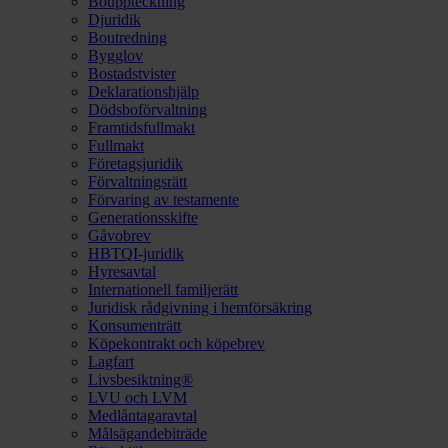
Bouppteckning
Djuridik
Boutredning
Bygglov
Bostadstvister
Deklarationshjälp
Dödsboförvaltning
Framtidsfullmakt
Fullmakt
Företagsjuridik
Förvaltningsrätt
Förvaring av testamente
Generationsskifte
Gåvobrev
HBTQI-juridik
Hyresavtal
Internationell familjerätt
Juridisk rådgivning i hemförsäkring
Konsumenträtt
Köpekontrakt och köpebrev
Lagfart
Livsbesiktning®
LVU och LVM
Medlåntagaravtal
Målsägandebiträde