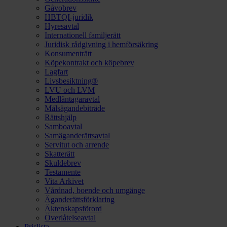
Gåvobrev
HBTQI-juridik
Hyresavtal
Internationell familjerätt
Juridisk rådgivning i hemförsäkring
Konsumenträtt
Köpekontrakt och köpebrev
Lagfart
Livsbesiktning®
LVU och LVM
Medlåntagaravtal
Målsägandebiträde
Rättshjälp
Samboavtal
Samäganderättsavtal
Servitut och arrende
Skatterätt
Skuldebrev
Testamente
Vita Arkivet
Vårdnad, boende och umgänge
Äganderättsförklaring
Äktenskapsförord
Överlåtelseavtal
Prislista