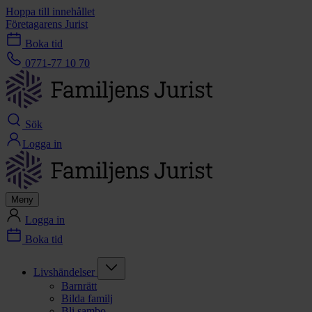
Hoppa till innehållet
Företagarens Jurist
Boka tid
0771-77 10 70
Sök
Logga in
Meny
Logga in
Boka tid
Livshändelser
Barnrätt
Bilda familj
Bli sambo