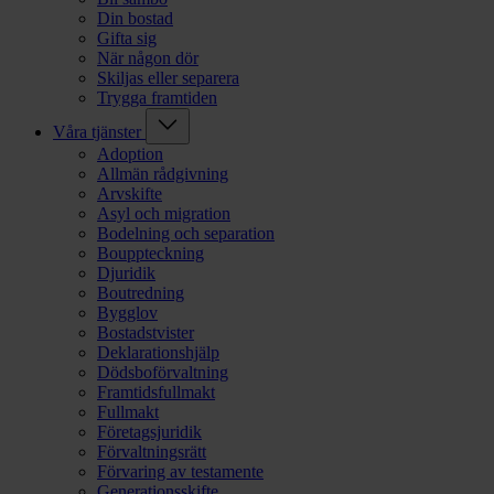
Din bostad
Gifta sig
När någon dör
Skiljas eller separera
Trygga framtiden
Våra tjänster
Adoption
Allmän rådgivning
Arvskifte
Asyl och migration
Bodelning och separation
Bouppteckning
Djuridik
Boutredning
Bygglov
Bostadstvister
Deklarationshjälp
Dödsboförvaltning
Framtidsfullmakt
Fullmakt
Företagsjuridik
Förvaltningsrätt
Förvaring av testamente
Generationsskifte