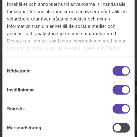
Logga ut
Stanna kvar
innehållet och annonserna till användarna, tillhandahålla
Fastighetsbyrån
funktioner för sociala medier och analysera vår trafik. Vi
vidarebefordrar även sådana cookies och annan
Välkommen till Familjens
information från din enhet till de sociala medier och
annons- och analysföretag som vi samarbetar med.
Jurist
Dessa kan i sin tur kombinera informationen med annan
information som du har tillhandahållit eller som de har
Familjens Jurist och Fastighetsbyrån har ett nära samarbete där du
samlat in när du har använt deras tjänster.
som kund hos Fastighetsbyrån kan få hjälp med juridiska frågor till
ett förmånligt pris.
Samtyckesval
Nödvändig
Inställningar
Statistik
Marknadsföring