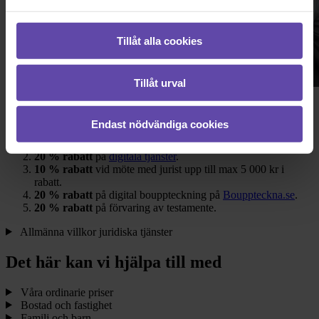
Tillåt alla cookies
Tillåt urval
Ditt erbjudande
Endast nödvändiga cookies
Kostnadsfri
digital Livsbesiktning®.*
20 % rabatt
på
digitala tjänster
.
10 % rabatt
vid möte med jurist upp till max 5 000 kr i
rabatt.
20 % rabatt
på digital bouppteckning på
Bouppteckna.se
.
20 % rabatt
på förvaring av testamente.
Allmänna villkor juridiska tjänster
Det här kan vi hjälpa till med
Våra ordinarie priser
Bostad och fastighet
Familj och barn