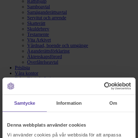
Rättshjälp
Samboavtal
Samäganderättsavtal
Servitut och arrende
Skatterätt
Skuldebrev
Testamente
Vita Arkivet
Vårdnad, boende och umgänge
Äganderättsförklaring
Äktenskapsförord
Överlåtelseavtal
Prislista
Våra kontor
Fråga Digitala Juristen
Nu blev det något fel!
Samtycke
Information
Om
Testa igen och om det fortfarande inte fungerar kontakta oss på
support@familjensjurist.se.
Denna webbplats använder cookies
Stäng
Vi använder cookies på vår webbsida för att anpassa