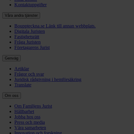
Kontaktuppgifter
Våra andra tjänster
Bouppteckna.se
Länk till annan webbplats.
Digitala Juristen
Fastighetsrätt
Fråga Juristen
Företagarens Jurist
Genväg
Artiklar
Frågor och svar
Juridisk rådgivning i hemförsäkring
Translate
Om oss
Om Familjens Jurist
Hållbarhet
Jobba hos oss
Press och media
Våra samarbeten
Innovation och forskning