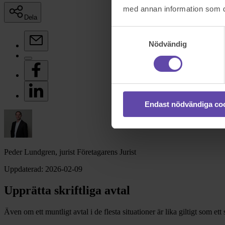
med annan information som du 
Dela
Samtyckesval
Nödvändig
Endast nödvändiga co
Peder Lundgren, jurist Företagarens Jurist
Uppdaterad:
2026-02-09
Upprätta skriftliga avtal
Även om ett muntligt avtal i de flesta situationer är lika giltigt som ett 