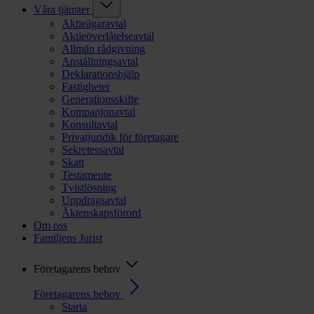
Våra tjänster
Aktieägaravtal
Aktieöverlåtelseavtal
Allmän rådgivning
Anställningsavtal
Deklarationshjälp
Fastigheter
Generationsskifte
Kompanjonavtal
Konsultavtal
Privatjuridik för företagare
Sekretessavtal
Skatt
Testamente
Tvistlösning
Uppdragsavtal
Äktenskapsförord
Om oss
Familjens Jurist
Företagarens behov
Företagarens behov
Starta