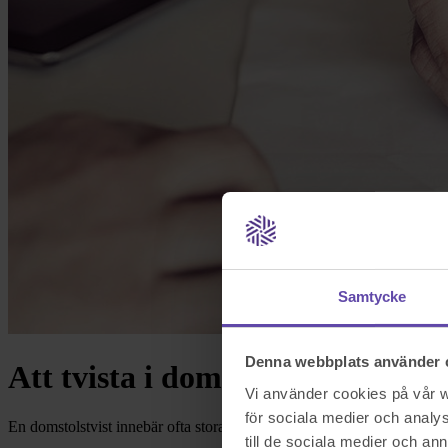
Samtycke
Denna webbplats använder 
Att tvista i domstol – att tänka 
Vi använder cookies på vår we
för sociala medier och analys
En domstolstvist innebär ofta stora ekonomiska risker och många gånge
till de sociala medier och a