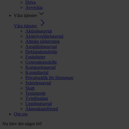
Driva
Avveckla
Våra tjänster
Våra tjänster
Aktieägaravtal
Aktieöverlåtelseavtal
Allmän rådgivning
Anställningsavtal
Deklarationshjälp
Fastigheter
Generationsskifte
Kompanjonavtal
Konsultavtal
Privatjuridik för företagare
Sekretessavtal
Skatt
Testamente
Tvistlösning
Uppdragsavtal
Äktenskapsförord
Om oss
Nu blev det något fel!