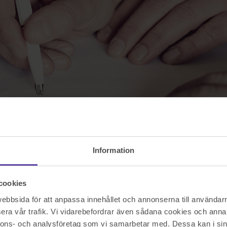
Information
cookies
på
bbsida för att anpassa innehållet och annonserna till användarna
era vår trafik. Vi vidarebefordrar även sådana cookies och annan
r har man mycket att vinna på att undvika en tvist. Tänk på detta så mi
nnons- och analysföretag som vi samarbetar med. Dessa kan i sin