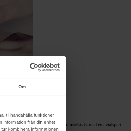
Om
, tillhandahålla funktioner
 information från din enhet
nskar du risken för att hamna i en domstolstvist med en avtalspart.
 tur kombinera informationen