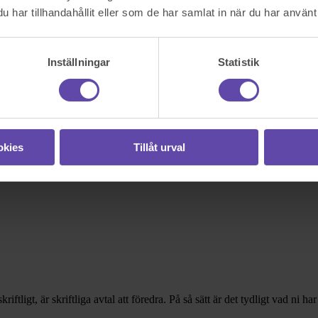
har tillhandahållit eller som de har samlat in när du har använt 
Inställningar
Statistik
okies
Tillåt urval
skriftligt, är skriftliga avtal att föredra. På så sätt är det tydligt vad n