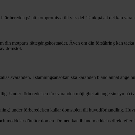
 beredda på att kompromissa till viss del. Tänk på att det kan vara mer v
som din motparts rättegångskostnader. Även om din försäkring kan täcka 
 av domstol.
las svaranden. I stämningsansökan ska käranden bland annat ange hur m
tlig. Under förberedelsen får svaranden möjlighet att ange sin syn på tv
ning) under förberedelsen kallar domstolen till huvudförhandling. Huvud
h meddelar därefter domen. Domen kan ibland meddelas direkt efter huvu