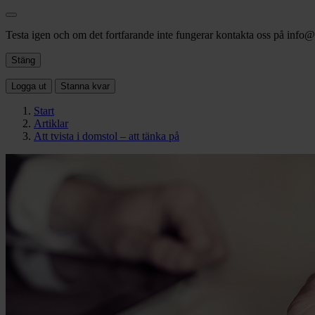
Testa igen och om det fortfarande inte fungerar kontakta oss på info@f
Stäng
Logga ut
Stanna kvar
Start
Artiklar
Att tvista i domstol – att tänka på