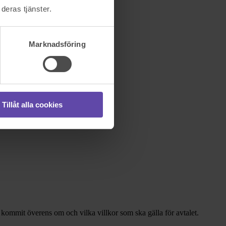
deras tjänster.
Marknadsföring
Tillåt alla cookies
i har kommit överens om och vilka villkor som ska gälla för avtalet.