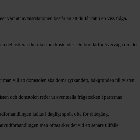
ärt att avtalsrelationen består än att du får rätt i en viss fråga.
en del riskerar du ofta stora kostnader. Du bör därför överväga om det
an vill att domstolen ska döma (yrkandet), bakgrunden till tvisten
isten och domstolen reder ut eventuella frågetecken i parternas
förhandlingen kallas i dagligt språk ofta för rättegång.
dförhandlingen men oftast sker det vid ett senare tillfälle.