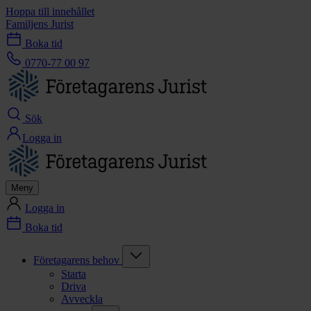
Hoppa till innehållet
Familjens Jurist
Boka tid
0770-77 00 97
Sök
Logga in
Meny
Logga in
Boka tid
Företagarens behov
Starta
Driva
Avveckla