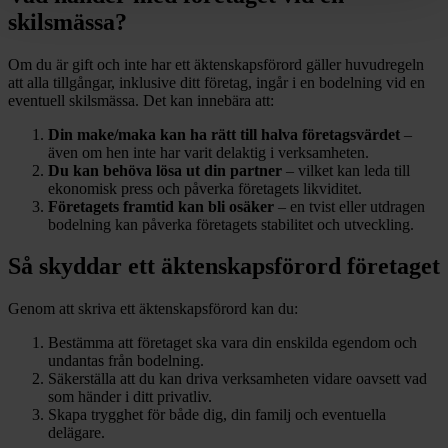
skilsmässa?
Om du är gift och inte har ett äktenskapsförord gäller huvudregeln
att alla tillgångar, inklusive ditt företag, ingår i en bodelning vid en
eventuell skilsmässa. Det kan innebära att:
Din make/maka kan ha rätt till halva företagsvärdet
–
även om hen inte har varit delaktig i verksamheten.
Du kan behöva lösa ut din partner
– vilket kan leda till
ekonomisk press och påverka företagets likviditet.
Företagets framtid kan bli osäker
– en tvist eller utdragen
bodelning kan påverka företagets stabilitet och utveckling.
Så skyddar ett äktenskapsförord företaget
Genom att skriva ett äktenskapsförord kan du:
Bestämma att företaget ska vara din enskilda egendom och
undantas från bodelning.
Säkerställa att du kan driva verksamheten vidare oavsett vad
som händer i ditt privatliv.
Skapa trygghet för både dig, din familj och eventuella
delägare.