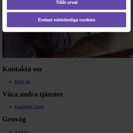
Tillåt urval
Endast nödvändiga cookies
Kontakta oss
Boka tid
Våra andra tjänster
Familjens Jurist
Genväg
Artiklar