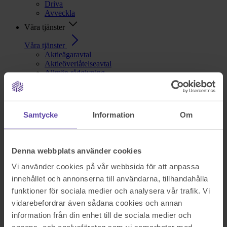
Driva
Avveckla
Våra tjänster
Våra tjänster
Aktieägaravtal
Aktieöverlåtelseavtal
Allmän rådgivning
Anställningsavtal
Deklarationshjälp
Fastigheter
Generationsskifte
Samtycke
Information
Om
Kompanjonavtal
Konsultavtal
Privatjuridik för företagare
Sekretessavtal
Denna webbplats använder cookies
Skatt
Testamente
Vi använder cookies på vår webbsida för att anpassa
Tvistlösning
innehållet och annonserna till användarna, tillhandahålla
Uppdragsavtal
funktioner för sociala medier och analysera vår trafik. Vi
Äktenskapsförord
Om oss
vidarebefordrar även sådana cookies och annan
information från din enhet till de sociala medier och
Nu blev det något fel!