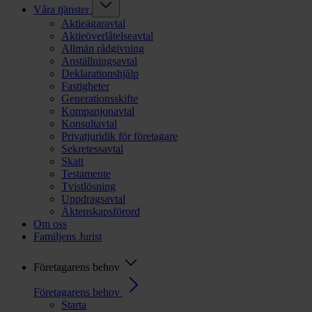
Våra tjänster
Aktieägaravtal
Aktieöverlåtelseavtal
Allmän rådgivning
Anställningsavtal
Deklarationshjälp
Fastigheter
Generationsskifte
Kompanjonavtal
Konsultavtal
Privatjuridik för företagare
Sekretessavtal
Skatt
Testamente
Tvistlösning
Uppdragsavtal
Äktenskapsförord
Om oss
Familjens Jurist
Företagarens behov
Företagarens behov
Starta