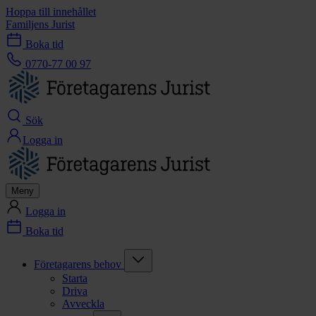
Hoppa till innehållet
Familjens Jurist
Boka tid
0770-77 00 97
Sök
Logga in
Meny
Logga in
Boka tid
Företagarens behov
Starta
Driva
Avveckla