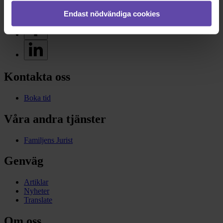
Endast nödvändiga cookies
Kontakta oss
Boka tid
Våra andra tjänster
Familjens Jurist
Genväg
Artiklar
Nyheter
Translate
Om oss