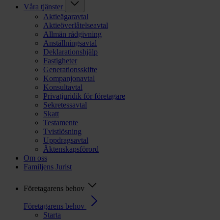
Våra tjänster
Aktieägaravtal
Aktieöverlåtelseavtal
Allmän rådgivning
Anställningsavtal
Deklarationshjälp
Fastigheter
Generationsskifte
Kompanjonavtal
Konsultavtal
Privatjuridik för företagare
Sekretessavtal
Skatt
Testamente
Tvistlösning
Uppdragsavtal
Äktenskapsförord
Om oss
Familjens Jurist
Företagarens behov
Företagarens behov
Starta