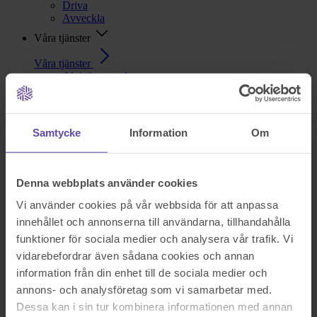
Driva
Avveckla
Våra tjänster
Våra tjänster
Aktieägaravtal
Aktieöverlåtelseavtal
Allmän rådgivning
Anställningsavtal
Deklarationshjälp
Samtycke
Information
Om
Fastigheter
Generationsskifte
Kompanjonavtal
Konsultavtal
Denna webbplats använder cookies
Privatjuridik för företagare
Sekretessavtal
Vi använder cookies på vår webbsida för att anpassa
Skatt
innehållet och annonserna till användarna, tillhandahålla
Testamente
funktioner för sociala medier och analysera vår trafik. Vi
Tvistlösning
Uppdragsavtal
vidarebefordrar även sådana cookies och annan
Äktenskapsförord
information från din enhet till de sociala medier och
Om oss
annons- och analysföretag som vi samarbetar med.
Nu blev det något fel!
Dessa kan i sin tur kombinera informationen med annan