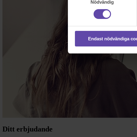
Nödvändig
Endast nödvändiga co
Ditt erbjudande