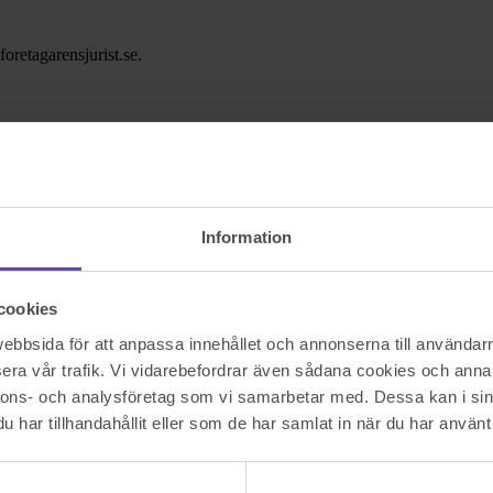
oretagarensjurist.se.
rist
Information
 företagskund hos en Sparbank kan få hjälp med juridiska frågor till et
cookies
bbsida för att anpassa innehållet och annonserna till användarna
era vår trafik. Vi vidarebefordrar även sådana cookies och annan
nnons- och analysföretag som vi samarbetar med. Dessa kan i sin
har tillhandahållit eller som de har samlat in när du har använt 