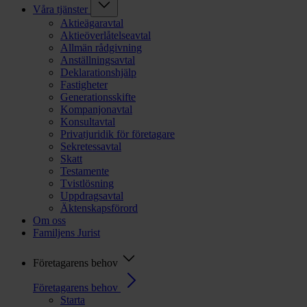
Våra tjänster
Aktieägaravtal
Aktieöverlåtelseavtal
Allmän rådgivning
Anställningsavtal
Deklarationshjälp
Fastigheter
Generationsskifte
Kompanjonavtal
Konsultavtal
Privatjuridik för företagare
Sekretessavtal
Skatt
Testamente
Tvistlösning
Uppdragsavtal
Äktenskapsförord
Om oss
Familjens Jurist
Företagarens behov
Företagarens behov
Starta