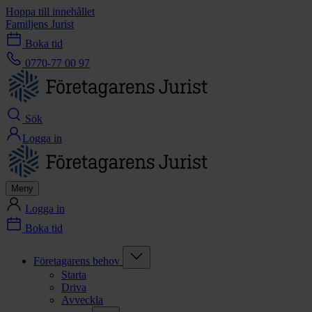
Hoppa till innehållet
Familjens Jurist
Boka tid
0770-77 00 97
Sök
Logga in
Meny
Logga in
Boka tid
Företagarens behov
Starta
Driva
Avveckla