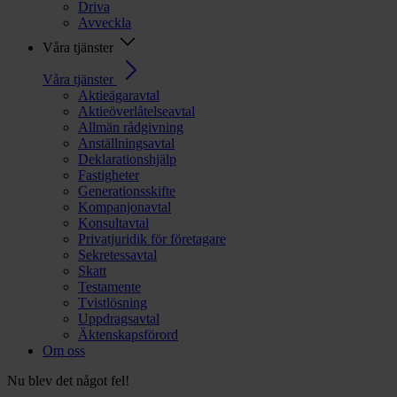
Driva
Avveckla
Våra tjänster
Våra tjänster
Aktieägaravtal
Aktieöverlåtelseavtal
Allmän rådgivning
Anställningsavtal
Deklarationshjälp
Fastigheter
Generationsskifte
Kompanjonavtal
Konsultavtal
Privatjuridik för företagare
Sekretessavtal
Skatt
Testamente
Tvistlösning
Uppdragsavtal
Äktenskapsförord
Om oss
Nu blev det något fel!