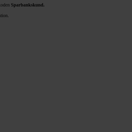
 koden
Sparbankskund.
.
ation.